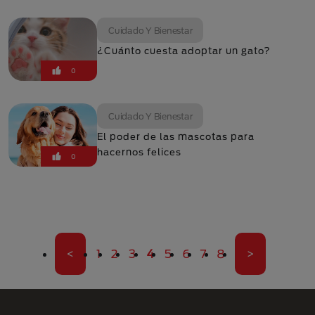
Cuidado Y Bienestar
¿Cuánto cuesta adoptar un gato?
0
Cuidado Y Bienestar
El poder de las mascotas para
hacernos felices
0
Paginación
Primera página
Página
Página
Página
Página actual
Página
Página
Página
Página
Última pági
<
1
2
3
4
5
6
7
8
>
Menú Footer Purina