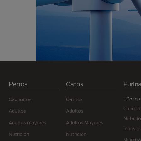
Menú Footer Purina
Perros
Gatos
Purin
¿Por qu
Cachorros
Gatitos
Calidad
Adultos
Adultos
Nutrici
Adultos mayores
Adultos Mayores
Innovac
Nutrición
Nutrición
Nuestro