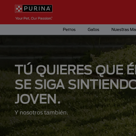
Pasar al contenido principal
Menú Secundario Purina
Menú Principal Purina
Perros
Gatos
Nuestras Ma
TÚ QUIERES QUE É
SE SIGA SINTIEND
JOVEN.
Y nosotros también.