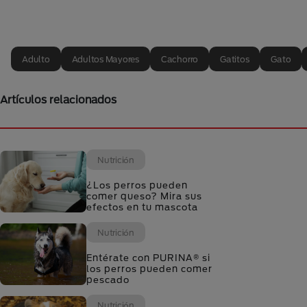
Adulto
Adultos Mayores
Cachorro
Gatitos
Gato
Artículos relacionados
Nutrición
¿Los perros pueden
comer queso? Mira sus
efectos en tu mascota
Nutrición
Entérate con PURINA® si
los perros pueden comer
pescado
Nutrición