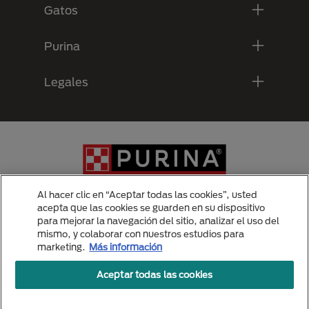
Gatos
Purina
Legales
Al hacer clic en “Aceptar todas las cookies”, usted
acepta que las cookies se guarden en su dispositivo
para mejorar la navegación del sitio, analizar el uso del
Menu Footer Secundario Purina
mismo, y colaborar con nuestros estudios para
marketing.
Más información
Aceptar todas las cookies
All Nestlé Purina trademarks owned by Société des Produits Nestlé S.A.,
Vevey, Switzerland or are used with permission.