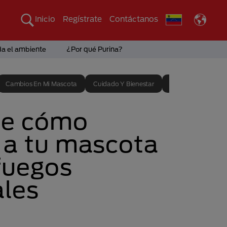
Inicio
Regístrate
Contáctanos
da el ambiente
¿Por qué Purina?
Cambios En Mi Mascota
Cuidado Y Bienestar
Entrenamiento
¿Qué hago si mi ga
no quiere comer?
Cuidado Y Bienestar