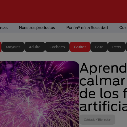
rcas
Nuestros productos
Purina® en la Sociedad
Cui
Mayores
Adulto
Cachorro
Gatitos
Gato
Perro