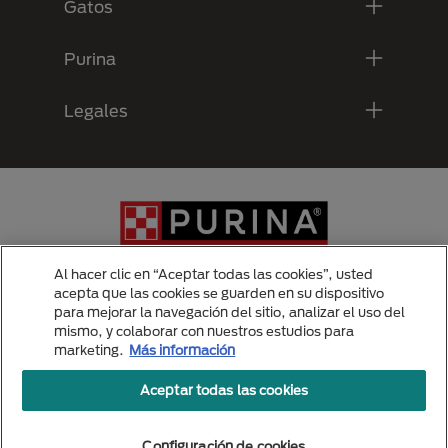
Gatos
Purina
Legales
Al hacer clic en “Aceptar todas las cookies”, usted
acepta que las cookies se guarden en su dispositivo
para mejorar la navegación del sitio, analizar el uso del
Menu Footer Secundario Purina
mismo, y colaborar con nuestros estudios para
marketing.
Más información
Aceptar todas las cookies
All Nestlé Purina trademarks owned by Société des Produits Nestlé S.A.,
Vevey, Switzerland or are used with permission.
Politicas de privacidad
Configuración de cookies