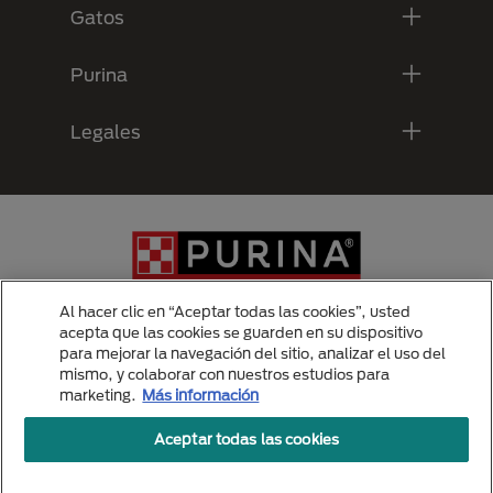
Gatos
Purina
Legales
Al hacer clic en “Aceptar todas las cookies”, usted
acepta que las cookies se guarden en su dispositivo
para mejorar la navegación del sitio, analizar el uso del
Menu Footer Secundario Purina
mismo, y colaborar con nuestros estudios para
marketing.
Más información
Aceptar todas las cookies
All Nestlé Purina trademarks owned by Société des Produits Nestlé S.A.,
Vevey, Switzerland or are used with permission.