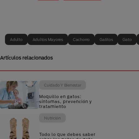
Adulto
Adultos Mayores
Cachorro
Gatitos
Gato
Artículos relacionados
Cuidado Y Bienestar
Moquillo en gatos:
síntomas, prevención y
tratamiento
Nutrición
Todo lo que debes saber