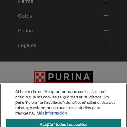
Perros
Gatos
Purina
Legales
Al hacer clic en “Aceptar todas las cookies”, usted
acepta que las cookies se guarden en su dispositivo
para mejorar la navegación del sitio, analizar el uso del
Menu Footer Secundario Purina
mismo, y colaborar con nuestros estudios para
marketing.
Más información
Aceptar todas las cookies
All Nestlé Purina trademarks owned by Société des Produits Nestlé S.A.,