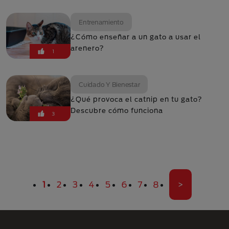
Entrenamiento
¿Cómo enseñar a un gato a usar el
arenero?
1
Cuidado Y Bienestar
¿Qué provoca el catnip en tu gato?
Descubre cómo funciona
3
Paginación
Página actual
Página
Página
Página
Página
Página
Página
Página
Última pági
1
2
3
4
5
6
7
8
>
Menú Footer Purina