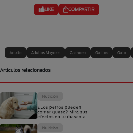
LIKE
COMPARTIR
Adulto
Adultos Mayores
Cachorro
Gatitos
Gato
Artículos relacionados
Nutrición
¿Los perros pueden
comer queso? Mira sus
efectos en tu mascota
Nutrición