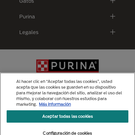
Gatos
Purina
Legales
Al hacer clic en “Aceptar todas las cookies”, usted
acepta que las cookies se guarden en su dispositivo
para mejorar la navegación del sitio, analizar el uso del
Menu Footer Secundario Purina
mismo, y colaborar con nuestros estudios para
marketing.
Más información
Aceptar todas las cookies
All Nestlé Purina trademarks owned by Société des Produits Nestlé S.A.,
Vevey, Switzerland or are used with permission.
Politicas de privacidad
Configuración de cookies