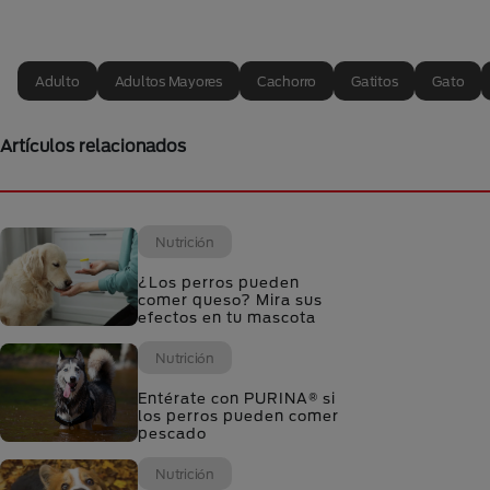
Adulto
Adultos Mayores
Cachorro
Gatitos
Gato
Artículos relacionados
Nutrición
¿Los perros pueden
comer queso? Mira sus
efectos en tu mascota
Nutrición
Entérate con PURINA® si
los perros pueden comer
pescado
Nutrición