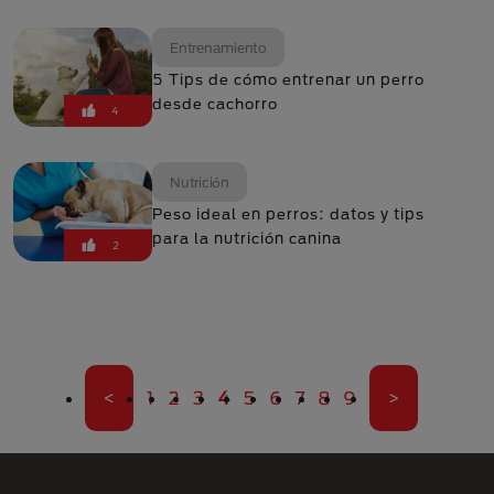
Entrenamiento
5 Tips de cómo entrenar un perro
desde cachorro
4
Nutrición
Peso ideal en perros: datos y tips
para la nutrición canina
2
Paginación
Primera página
Página
Página
Página
Página actual
Página
Página
Página
Página
Página
Última pági
<
1
2
3
4
5
6
7
8
9
>
Menú Footer Purina