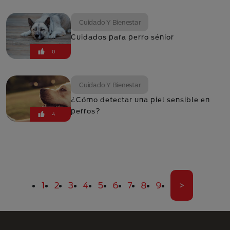
Cuidado Y Bienestar
Cuidados para perro sénior
0
Cuidado Y Bienestar
¿Cómo detectar una piel sensible en
perros?
4
Paginación
Página actual
Página
Página
Página
Página
Página
Página
Página
Página
Última pági
1
2
3
4
5
6
7
8
9
>
Menú Footer Purina