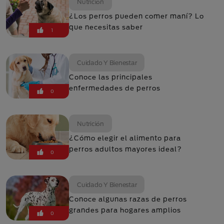
Nutrición
¿Los perros pueden comer maní? Lo
que necesitas saber
1
Cuidado Y Bienestar
Conoce las principales
enfermedades de perros
0
Nutrición
¿Cómo elegir el alimento para
perros adultos mayores ideal?
0
Cuidado Y Bienestar
Conoce algunas razas de perros
grandes para hogares amplios
0