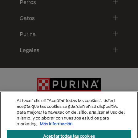
Perros
Gatos
Purina
Legales
Al hacer clic en “Aceptar todas las cookies”, usted
acepta que las cookies se guarden en su dispositivo
para mejorar la navegación del sitio, analizar el uso del
Menu Footer Secundario Purina
mismo, y colaborar con nuestros estudios para
marketing.
Más información
Aceptar todas las cookies
All Nestlé Purina trademarks owned by Société des Produits Nestlé S.A.,