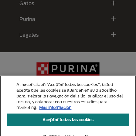
Gatos
Purina
Legales
Al hacer clic en “Aceptar todas las cookies”, usted
acepta que las cookies se guarden en su dispositivo
para mejorar la navegación del sitio, analizar el uso del
Menu Footer Secundario Purina
mismo, y colaborar con nuestros estudios para
marketing.
Más información
Aceptar todas las cookies
All Nestlé Purina trademarks owned by Société des Produits Nestlé S.A.,
Vevey, Switzerland or are used with permission.
Politicas de privacidad