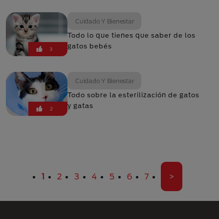
Cuidado Y Bienestar
Todo lo que tienes que saber de los
gatos bebés
3
Cuidado Y Bienestar
Todo sobre la esterilización de gatos
y gatas
2
Paginación
Página actual
Página
Página
Página
Página
Página
Página
Última pági
1
2
3
4
5
6
7
>
Menú Footer Purina