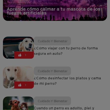
Perros raza Poodle: todo sobre esta raza
inteligente y alegre
f
Cuidado Y Bienestar
¿Cómo viajar con tu perro de forma
segura en auto?
1
Cuidado Y Bienestar
¿Cómo desinfectar los platos y cama
de mi perro?
1
Cuidado Y Bienestar
Cuando un perro es adulto, piel y