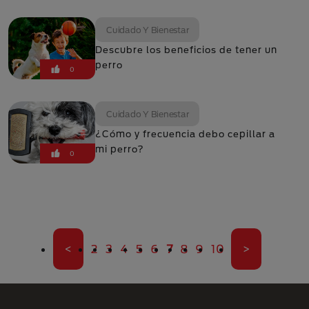
Cuidado Y Bienestar
Descubre los beneficios de tener un
perro
0
Cuidado Y Bienestar
¿Cómo y frecuencia debo cepillar a
mi perro?
0
Paginación
Primera página
Página
Página
Página
Página
Página
Página actual
Página
Página
Página
Última pági
<
2
3
4
5
6
7
8
9
10
>
Menú Footer Purina