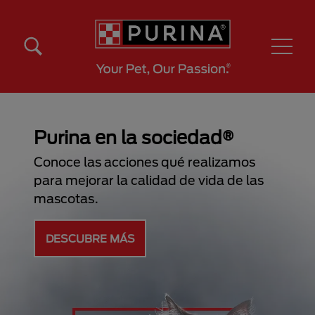
Pasar al contenido principal
Menú Secundario Purina
Menú Principal Purina
Purina en la sociedad®
Conoce las acciones qué realizamos
para mejorar la calidad de vida de las
mascotas.
DESCUBRE MÁS