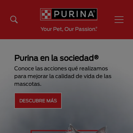
Pasar al contenido principal
Menú Secundario Purina
Menú Principal Purina
Purina en la sociedad®
Conoce las acciones qué realizamos
para mejorar la calidad de vida de las
mascotas.
DESCUBRE MÁS