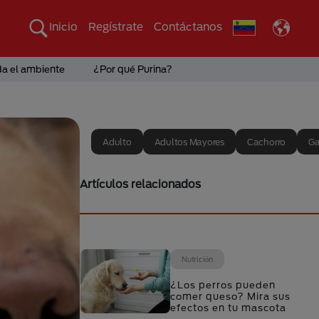
Inicio
Regístrate
Contáctanos
da el ambiente
¿Por qué Purina?
Adulto
Adultos Mayores
Cachorro
Ga
Artículos relacionados
Nutrición
¿Los perros pueden
comer queso? Mira sus
efectos en tu mascota