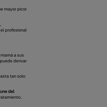
ue mayor picor
,
el profesional
a mamá a sus
 puede derivar
basta tan solo
mune del
tratamiento.