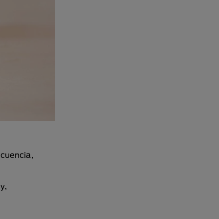
ecuencia,
y,