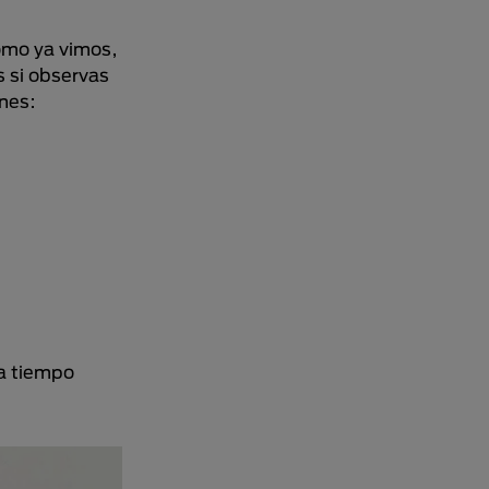
omo ya vimos,
 si observas
nes:
 a tiempo