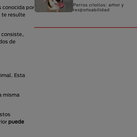
Perros criollos: amor y
s conocida por
responsabilidad
 te resulte
 consiste,
odos de
nimal. Esta
la misma
estos
rior
puede