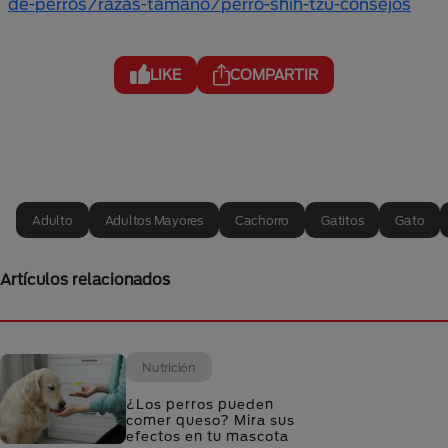
de-perros/razas-tamano/perro-shih-tzu-consejos
LIKE
COMPARTIR
Adulto
Adultos Mayores
Cachorro
Gatitos
Gato
Artículos relacionados
Nutrición
¿Los perros pueden
comer queso? Mira sus
efectos en tu mascota