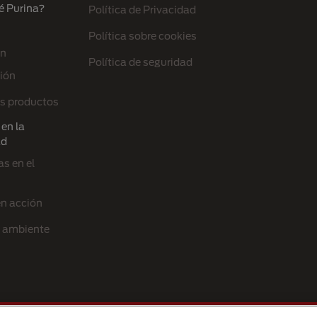
é Purina?
Política de Privacidad
Política sobre cookies
ón
Política de seguridad
ión
s productos
en la
ad
s en el
en acción
l ambiente