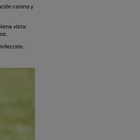
ación canina y
lena vista:
ros.
infección.