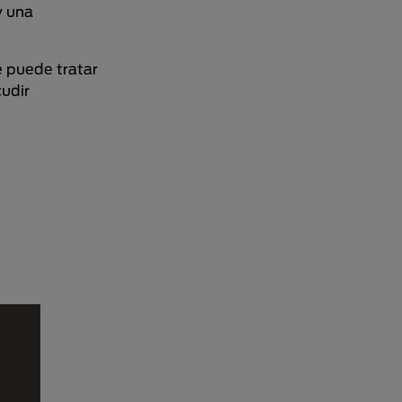
y una
 puede tratar
cudir