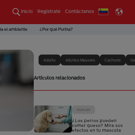
Inicio
Regístrate
Contáctanos
da el ambiente
¿Por qué Purina?
Adulto
Adultos Mayores
Cachorro
Ga
Artículos relacionados
Nutrición
¿Los perros pueden
comer queso? Mira sus
efectos en tu mascota