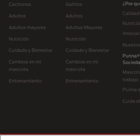
¿Por qu
Cachorros
Gatitos
Calidad
Adultos
Adultos
Nutrici
Adultos mayores
Adultos Mayores
Innovac
Nutrición
Nutrición
Nuestro
Cuidado y Bienestar
Cuidado y Bienestar
Purina® 
Cambios en mi
Cambios en mi
Socied
mascota
mascota
Mascota
trabajo
Entrenamiento
Entrenamiento
Purina 
Cuida e
Menu Footer Secundario Purina