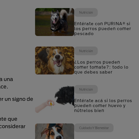
Nutrición
Entérate con PURINA® si
los perros pueden comer
pescado
Nutrición
¿Los perros pueden
comer tomate?: todo lo
que debes saber
a una
ace.
Nutrición
r un signo de
Entérate acá si los perros
pueden comer huevo y
nútrelos bien
nte que
 considerar
Cuidado Y Bienestar