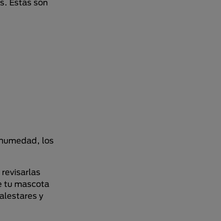
es. Éstas son
a humedad, los
 revisarlas
de tu mascota
alestares y