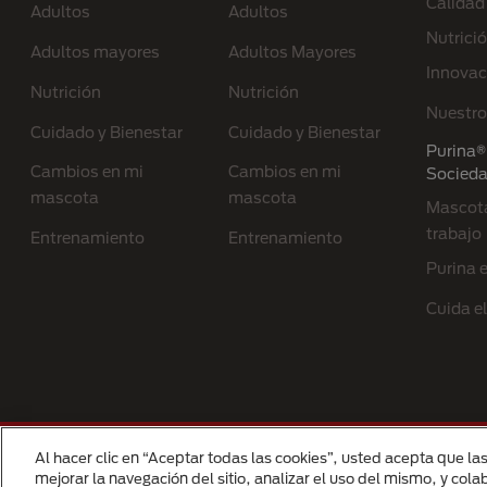
Calidad
Adultos
Adultos
Nutrici
Adultos mayores
Adultos Mayores
Innovac
Nutrición
Nutrición
Nuestro
Cuidado y Bienestar
Cuidado y Bienestar
Purina® 
Cambios en mi
Cambios en mi
Socied
mascota
mascota
Mascota
trabajo
Entrenamiento
Entrenamiento
Purina 
Cuida e
Menu Footer Secundario Purina
Al hacer clic en “Aceptar todas las cookies”, usted acepta que la
All Nestlé Purina trademarks owned by Sociét
mejorar la navegación del sitio, analizar el uso del mismo, y col