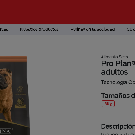
rcas
Nuestros productos
Purina® en la Sociedad
Cui
Alimento Seco
Pro Plan®
adultos
Tecnología O
Tamaños di
3Kg
Descripció
Provee nutric