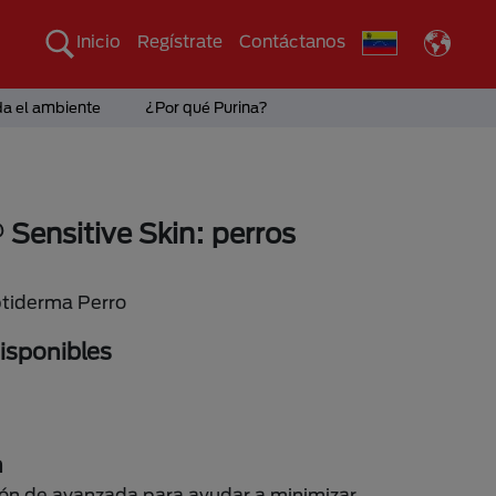
Inicio
Regístrate
Contáctanos
da el ambiente
¿Por qué Purina?
 Sensitive Skin: perros
ptiderma Perro
sponibles
n
ión de avanzada para ayudar a minimizar