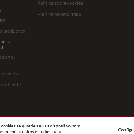
Política sobre cookies
ón
Política de seguridad
ión
s productos
en la
ad
s en el
en acción
l ambiente
s cookies se guarden en su dispositivo para
Configu
é des Produits Nestlé S.A., Vevey, Switzerland or are used with permission.
aborar con nuestros estudios para