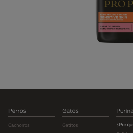
Menú Footer Purina
Perros
Gatos
Purin
¿Por qu
Cachorros
Gatitos