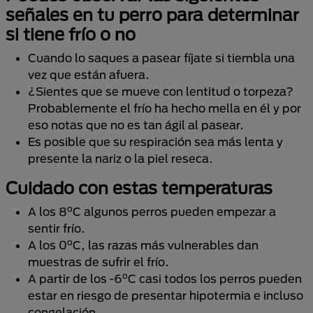
señales en tu perro para determinar
si tiene frío o no
Cuando lo saques a pasear fíjate si tiembla una
vez que están afuera.
¿Sientes que se mueve con lentitud o torpeza?
Probablemente el frío ha hecho mella en él y por
eso notas que no es tan ágil al pasear.
Es posible que su respiración sea más lenta y
presente la nariz o la piel reseca.
Cuidado con estas temperaturas
o
A los 8
C algunos perros pueden empezar a
sentir frío.
o
A los 0
C, las razas más vulnerables dan
muestras de sufrir el frío.
o
A partir de los -6
C casi todos los perros pueden
estar en riesgo de presentar hipotermia e incluso
congelación.