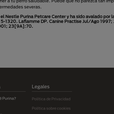
ner a tu perro saludable. Puede que no parezca tan imp
nfermedades severas.
 el Nestle Purina Petcare Center y ha sido avalado por l
15-1320. Laflamme DP. Canine Practise Jul/Ago 1997; 
001; 23[9A]:70.
a
Legales
é Purina?
Política de Privacidad
Política sobre cookies