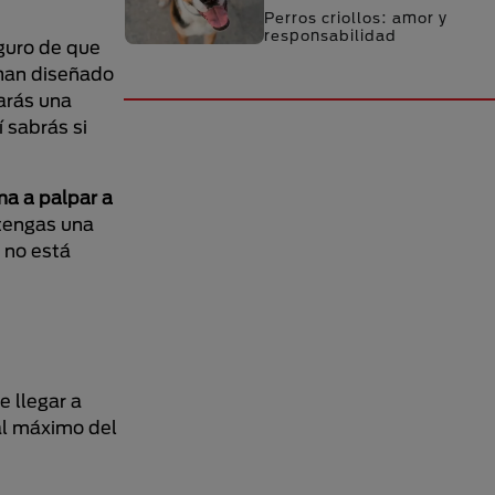
Perros criollos: amor y
responsabilidad
guro de que
 han diseñado
arás una
 sabrás si
ma a palpar a
tengas una
 no está
 llegar a
al máximo del