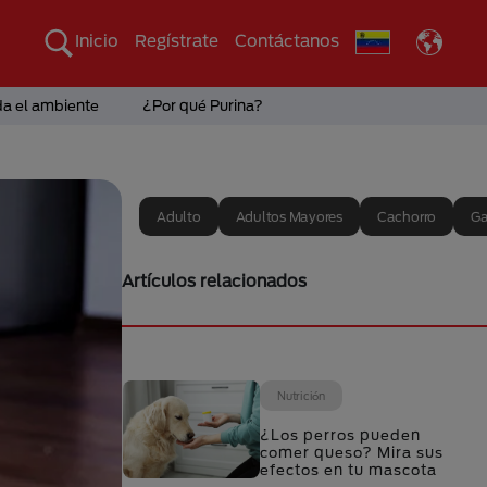
Inicio
Regístrate
Contáctanos
da el ambiente
¿Por qué Purina?
Adulto
Adultos Mayores
Cachorro
Ga
Artículos relacionados
Nutrición
¿Los perros pueden
comer queso? Mira sus
efectos en tu mascota