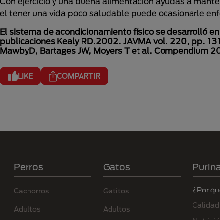
Con ejercicio y una buena alimentación ayudas a mante
el tener una vida poco saludable puede ocasionarle e
El sistema de acondicionamiento físico se desarrolló en
publicaciones Kealy RD.2002. JAVMA vol. 220, pp. 13
MawbyD, Bartages JW, Moyers T et al. Compendium 2
LIKE
COMPARTIR
Menú Footer Purina
Perros
Gatos
Purin
¿Por qu
Cachorros
Gatitos
Calidad
Adultos
Adultos