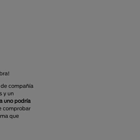
bra!
es de compañía
s y un
a uno podría
ue comprobar
orma que