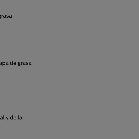
grasa.
capa de grasa
l y de la