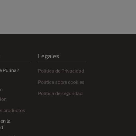
a
Legales
é Purina?
Política de Privacidad
Política sobre cookies
ón
Política de seguridad
ión
s productos
en la
ad