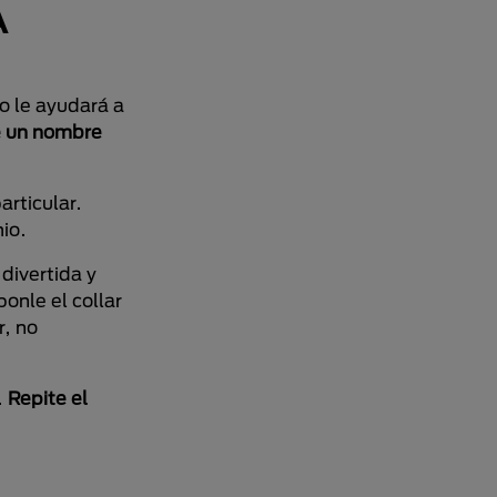
A
o le ayudará a
e un nombre
articular.
io.
 divertida y
onle el collar
r, no
.
Repite el