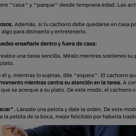
 entre "casa" y "parque" desde temprana edad. Las act
rosos.
Además, si tu cachorro debe quedarse en casa po
algo para distraerlo y entretenerlo.
edes enseñarle dentro y fuera de casa:
ealice una tarea sencilla. Míralo mientras sostienes su 
plato.
él y, mientras lo sujetas, dile "espera". El cachorro qu
momento mientras centra su atención en la tarea.
A con
 que se acerque a su plato. De este modo, el cachorro
uscar"
. Lánzale una pelota y dale la orden. De este mod
 la pelota de la boca, mejor felicítalo por haberla traíd