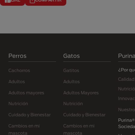
Menú Footer Purina
Perros
Gatos
Purin
¿Por qu
Cachorros
Gatitos
Calidad
Adultos
Adultos
Nutrici
Adultos mayores
Adultos Mayores
Innovac
Nutrición
Nutrición
Nuestro
Cuidado y Bienestar
Cuidado y Bienestar
Purina® 
Cambios en mi
Cambios en mi
Socied
mascota
mascota