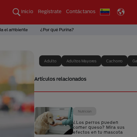
Inicio
Regístrate
Contáctanos
da el ambiente
¿Por qué Purina?
Adulto
Adultos Mayores
Cachorro
Ga
Artículos relacionados
Nutrición
¿Los perros pueden
comer queso? Mira sus
efectos en tu mascota