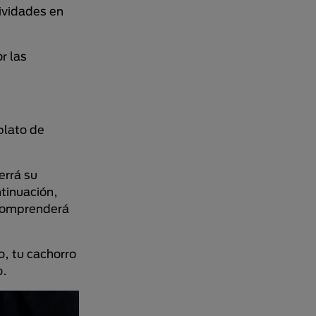
ividades en
r las
plato de
errá su
tinuación,
 comprenderá
o, tu cachorro
o.