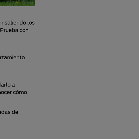
n saliendo los
. Prueba con
ortamiento
arlo a
onocer cómo
uadas de