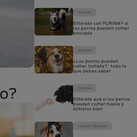
Nutrición
Entérate con PURINA® si
los perros pueden comer
pescado
Nutrición
¿Los perros pueden
comer tomate?: todo lo
que debes saber
ro?
Nutrición
Entérate acá si los perros
pueden comer huevo y
nútrelos bien
Cuidado Y Bienestar