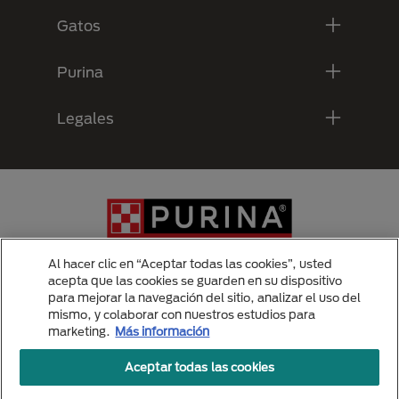
Gatos
Purina
Legales
Al hacer clic en “Aceptar todas las cookies”, usted
acepta que las cookies se guarden en su dispositivo
para mejorar la navegación del sitio, analizar el uso del
Menu Footer Secundario Purina
mismo, y colaborar con nuestros estudios para
marketing.
Más información
Aceptar todas las cookies
All Nestlé Purina trademarks owned by Société des Produits Nestlé S.A.,
Vevey, Switzerland or are used with permission.