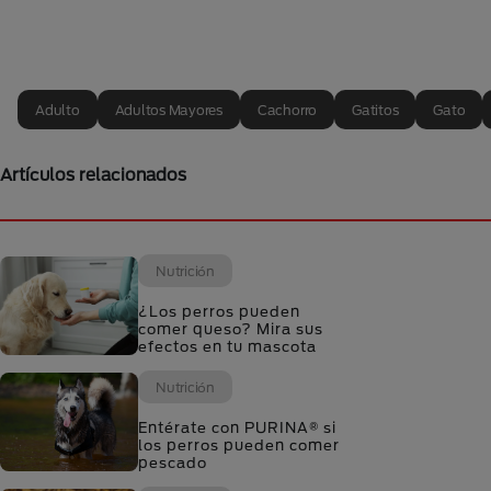
Adulto
Adultos Mayores
Cachorro
Gatitos
Gato
Artículos relacionados
Nutrición
¿Los perros pueden
comer queso? Mira sus
efectos en tu mascota
Nutrición
Entérate con PURINA® si
los perros pueden comer
pescado