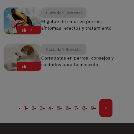
Cuidado Y Bienestar
El golpe de calor en perros:
síntomas, efectos y tratamiento
3
Cuidado Y Bienestar
Garrapatas en perros: consejos y
cuidados para tu mascota
1
Paginación
Página actual
Página
Página
Página
Página
Página
Página
Página
Página
Última pági
1
2
3
4
5
6
7
8
9
>
Menú Footer Purina