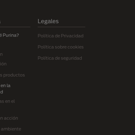
a
Legales
é Purina?
Política de Privacidad
Política sobre cookies
ón
Política de seguridad
ión
s productos
en la
ad
s en el
en acción
l ambiente