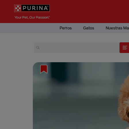
Pasar al contenido principal
Menú Secundario Purina
Menú Principal Purina
Perros
Gatos
Nuestras Ma
cota