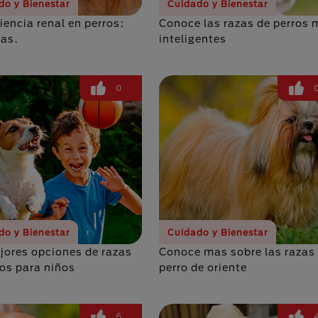
do y Bienestar
Cuidado y Bienestar
iencia renal en perros:
Conoce las razas de perros
as.
inteligentes
0
do y Bienestar
Cuidado y Bienestar
jores opciones de razas
Conoce mas sobre las razas
ros para niños
perro de oriente
6