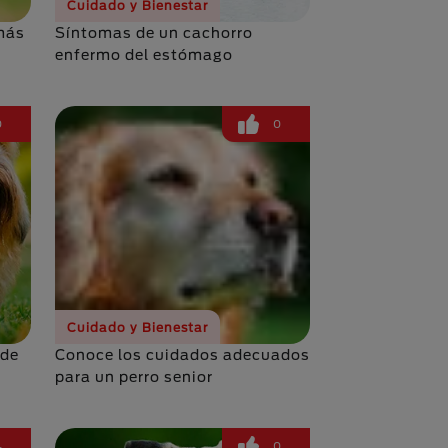
Cuidado y Bienestar
 más
Síntomas de un cachorro
enfermo del estómago
0
0
Cuidado y Bienestar
 de
Conoce los cuidados adecuados
para un perro senior
4
0