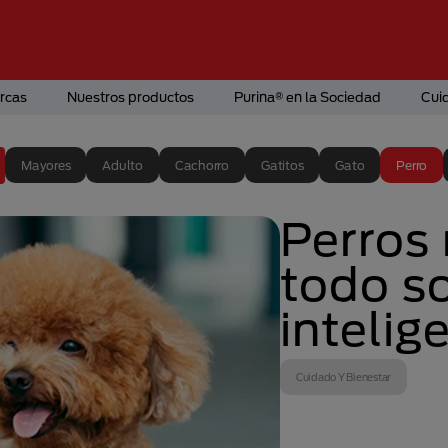
rcas
Nuestros productos
Purina® en la Sociedad
Cui
Mayores
Adulto
Cachorro
Gatitos
Gato
Perro
Perros 
todo so
intelig
Cuidado Y Bienestar