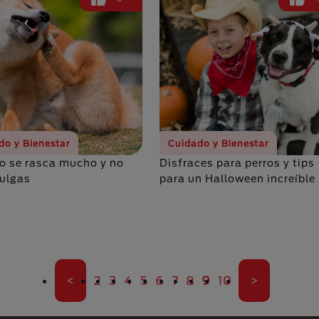
do y Bienestar
Cuidado y Bienestar
ro se rasca mucho y no
Disfraces para perros y tips
pulgas
para un Halloween increíble
Primera página
Página
Página
Página
Página
Página
Página
Página
Página actual
Página
Última pági
<
2
3
4
5
6
7
8
9
10
>