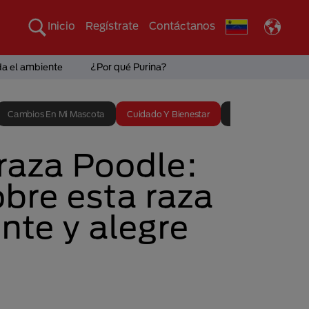
Inicio
Regístrate
Contáctanos
da el ambiente
¿Por qué Purina?
Cambios En Mi Mascota
Cuidado Y Bienestar
Entrenamiento
raza Poodle:
bre esta raza
ente y alegre