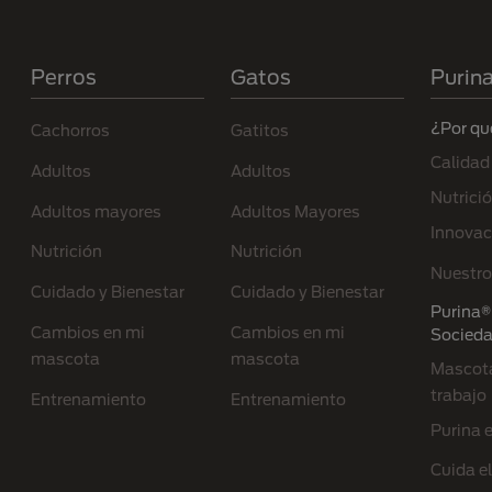
Menú Footer Purina
Perros
Gatos
Purin
¿Por qu
Cachorros
Gatitos
Calidad
Adultos
Adultos
Nutrici
Adultos mayores
Adultos Mayores
Innovac
Nutrición
Nutrición
Nuestro
Cuidado y Bienestar
Cuidado y Bienestar
Purina® 
Cambios en mi
Cambios en mi
Socied
mascota
mascota
Mascota
trabajo
Entrenamiento
Entrenamiento
Purina 
Cuida e