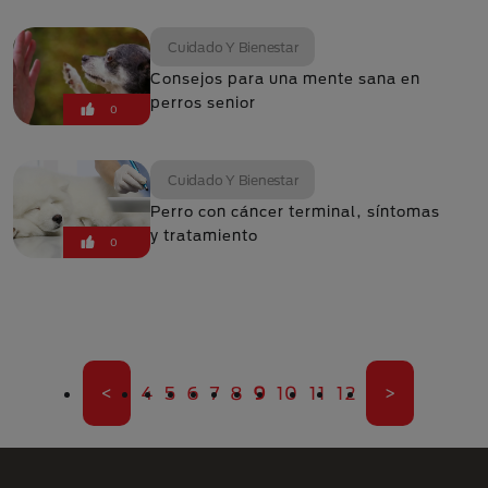
Cuidado Y Bienestar
Consejos para una mente sana en
perros senior
0
Cuidado Y Bienestar
Perro con cáncer terminal, síntomas
y tratamiento
0
Paginación
Primera página
Página
Página
Página
Página
Página
Página actual
Página
Página
Página
Última pági
<
4
5
6
7
8
9
10
11
12
>
Menú Footer Purina