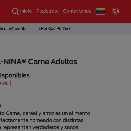
Inicio
Regístrate
Contáctanos
da el ambiente
¿Por qué Purina?
K-NINA® Carne Adultos
sponibles
18kg.
n
o Carne, cereal y arroz es un alimento
fectamente horneado con distintas
 representan verdaderos y sanos