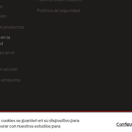
ón
Política de seguridad
ión
s productos
en la
ad
s en el
en acción
l ambiente
s cookies se guarden en su dispositivo para
Configu
é des Produits Nestlé S.A., Vevey, Switzerland or are used with permission.
aborar con nuestros estudios para