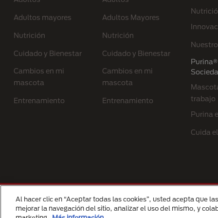
Nutrici
Adultos mayores
Adultos Mayores
Innovac
Nutrición
Nutrición
Nuestro
Cuidado y Bienestar
Cuidado y Bienestar
Purina® 
Cambios en mi
Cambios en mi
Socied
mascota
mascota
Mascota
trabajo
Entrenamiento
Entrenamiento
Purina 
Cuida e
Menu Footer Secundario Purina
Al hacer clic en “Aceptar todas las cookies”, usted acepta que la
All Nestlé Purina trademarks owned by Sociét
mejorar la navegación del sitio, analizar el uso del mismo, y col
marketing.
Más información