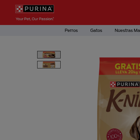
Pasar al contenido principal
Menú Secundario Purina
Menú Principal Purina
Perros
Gatos
Nuestras Ma