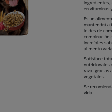
ingredientes,
en vitaminas y
Es un alimen
mantendrá a t
le des de com
combinación e
increíbles sa
alimento vari
Satisface tot
nutricionales 
raza, gracias
vegetales.
Se recomienda
vida.