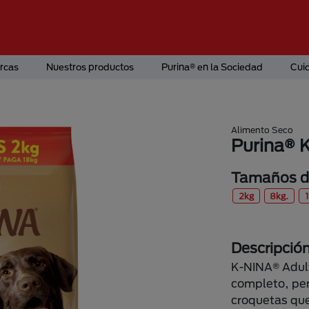
rcas
Nuestros productos
Purina® en la Sociedad
Cui
Alimento Seco
Purina® 
Tamaños di
2kg
8kg.
Descripció
K-NINA® Adult
completo, per
croquetas que