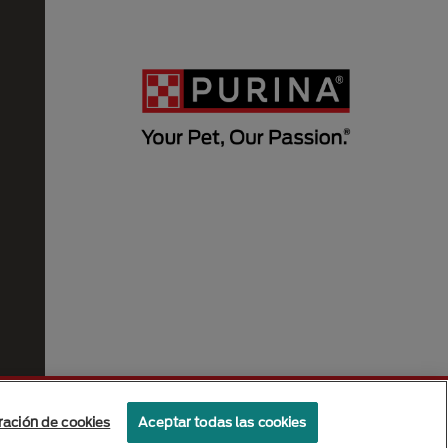
ración de cookies
Aceptar todas las cookies
Politicas de privacidad