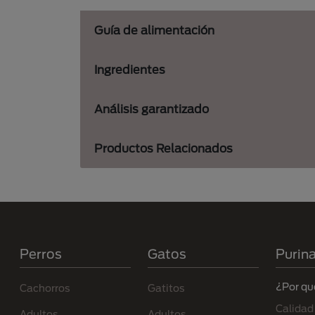
Guía de alimentación
Ingredientes
Análisis garantizado
Productos Relacionados
Menú Footer Purina
Perros
Gatos
Purin
¿Por qu
Cachorros
Gatitos
Calidad
Adultos
Adultos