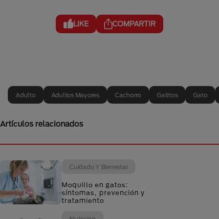
LIKE
COMPARTIR
Adulto
Adultos Mayores
Cachorro
Gatitos
Gato
Artículos relacionados
Cuidado Y Bienestar
Moquillo en gatos:
síntomas, prevención y
tratamiento
Nutrición