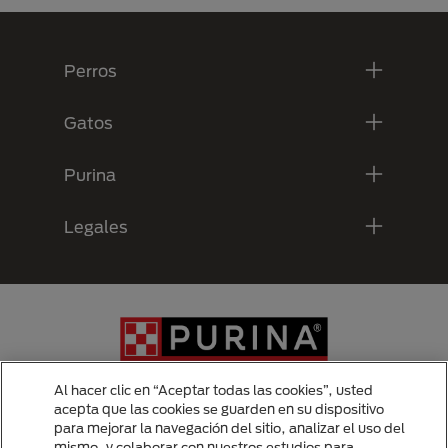
Menú Footer Purina
Perros
Gatos
Purina
Legales
Al hacer clic en “Aceptar todas las cookies”, usted
acepta que las cookies se guarden en su dispositivo
para mejorar la navegación del sitio, analizar el uso del
Menu Footer Secundario Purina
mismo, y colaborar con nuestros estudios para