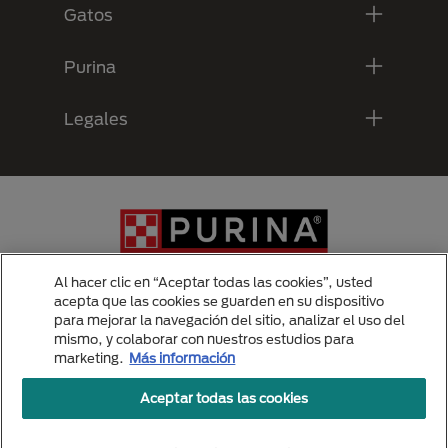
Gatos
Purina
Legales
Al hacer clic en “Aceptar todas las cookies”, usted
acepta que las cookies se guarden en su dispositivo
para mejorar la navegación del sitio, analizar el uso del
Menu Footer Secundario Purina
mismo, y colaborar con nuestros estudios para
marketing.
Más información
Aceptar todas las cookies
All Nestlé Purina trademarks owned by Société des Produits Nestlé S.A.,
Vevey, Switzerland or are used with permission.