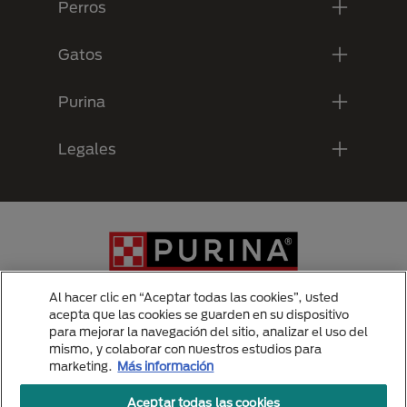
Perros
Gatos
Purina
Legales
Al hacer clic en “Aceptar todas las cookies”, usted
acepta que las cookies se guarden en su dispositivo
para mejorar la navegación del sitio, analizar el uso del
Menu Footer Secundario Purina
mismo, y colaborar con nuestros estudios para
marketing.
Más información
Aceptar todas las cookies
All Nestlé Purina trademarks owned by Société des Produits Nestlé S.A.,