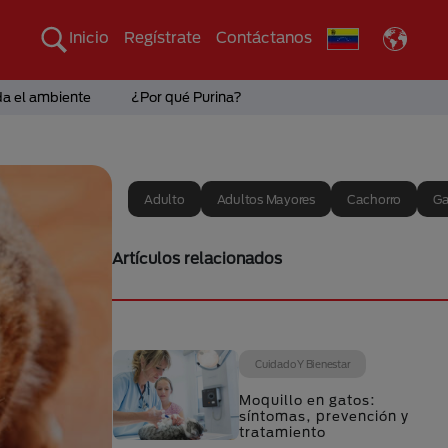
Inicio
Regístrate
Contáctanos
da el ambiente
¿Por qué Purina?
Adulto
Adultos Mayores
Cachorro
Ga
Artículos relacionados
Cuidado Y Bienestar
Moquillo en gatos:
síntomas, prevención y
tratamiento