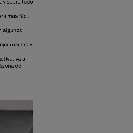
a y sobre todo
rá más fácil
n algunos
mejor manera y
ctiva, va a
da una de