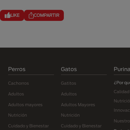
LIKE
COMPARTIR
Menú Footer Purina
Perros
Gatos
Purin
¿Por qu
Cachorros
Gatitos
Calidad
Adultos
Adultos
Nutrici
Adultos mayores
Adultos Mayores
Innovac
Nutrición
Nutrición
Nuestro
Cuidado y Bienestar
Cuidado y Bienestar