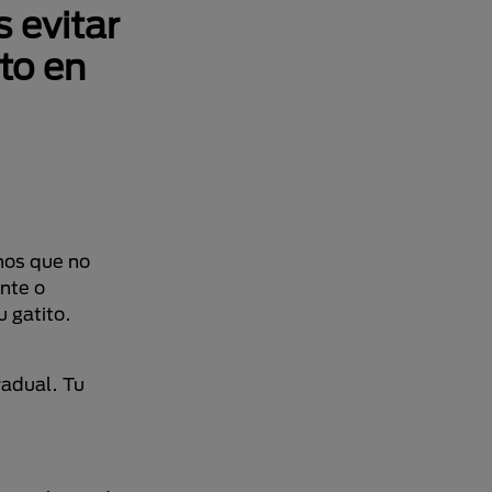
s evitar
to en
os que no
nte o
u gatito.
radual. Tu