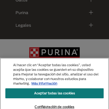
Purina
Legales
Al hacer clic en “Aceptar todas las cookies”, usted
acepta que las cookies se guarden en su dispositivo
para mejorar la navegación del sitio, analizar el uso del
Menu Footer Secundario Purina
mismo, y colaborar con nuestros estudios para
marketing.
Más información
Aceptar todas las cookies
All Nestlé Purina trademarks owned by Société des Produits Nestlé S.A.,
Vevey, Switzerland or are used with permission.
Politicas de privacidad
Configuración de cookies