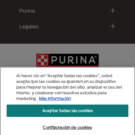
Purina
Legales
Al hacer clic en “Aceptar todas las cookies”, usted
acepta que las cookies se guarden en su dispositivo
para mejorar la navegación del sitio, analizar el uso del
Menu Footer Secundario Purina
mismo, y colaborar con nuestros estudios para
marketing.
Más información
Aceptar todas las cookies
All Nestlé Purina trademarks owned by Société des Produits Nestlé S.A.,
Vevey, Switzerland or are used with permission.
Politicas de privacidad
Configuración de cookies