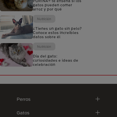
PURINA® te enseña si los
gatos pueden comer
arroz y por qué
Nutrición
¿Tienes un gato sin pelo?
Conoce estos increíbles
datos sobre él
Nutrición
Día del gato:
curiosidades e ideas de
celebración
Menú Footer Purina
Perros
Gatos