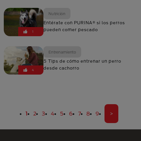
Nutrición
Entérate con PURINA® si los perros
pueden comer pescado
1
Entrenamiento
5 Tips de cómo entrenar un perro
desde cachorro
4
Paginación
Página actual
Página
Página
Página
Página
Página
Página
Página
Página
Última pági
1
2
3
4
5
6
7
8
9
>
Menú Footer Purina