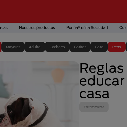
rcas
Nuestros productos
Purina® en la Sociedad
Cui
Mayores
Adulto
Cachorro
Gatitos
Gato
Perro
Reglas
educar 
casa
Entrenamiento