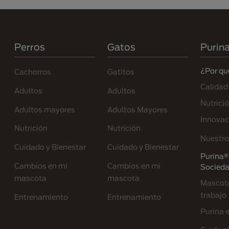
Menú Footer Purina
Perros
Gatos
Purin
¿Por qu
Cachorros
Gatitos
Calidad
Adultos
Adultos
Nutrici
Adultos mayores
Adultos Mayores
Innovac
Nutrición
Nutrición
Nuestro
Cuidado y Bienestar
Cuidado y Bienestar
Purina® 
Cambios en mi
Cambios en mi
Socied
mascota
mascota
Mascota
trabajo
Entrenamiento
Entrenamiento
Purina 