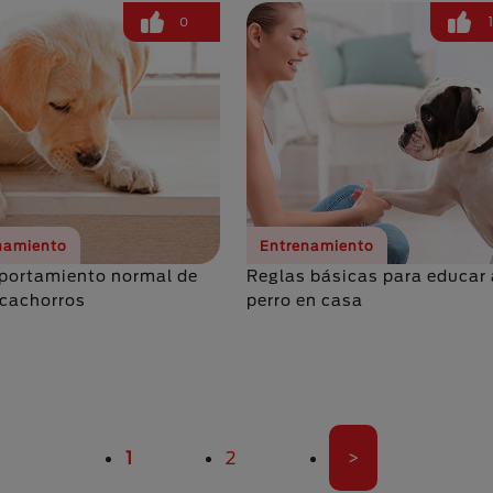
0
namiento
Entrenamiento
portamiento normal de
Reglas básicas para educar 
 cachorros
perro en casa
Página actual
Página
Última página
1
2
>