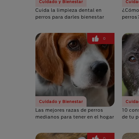
Cuidado y Bienestar
Cuida
Cuida la limpieza dental en
¿Cómo 
perros para darles bienestar
perros
0
Cuidado y Bienestar
Cuida
Las mejores razas de perros
10 con
medianos para tener en el hogar
de tu 
0