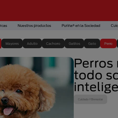
rcas
Nuestros productos
Purina® en la Sociedad
Cui
Mayores
Adulto
Cachorro
Gatitos
Gato
Perro
Perros 
todo so
intelig
Cuidado Y Bienestar