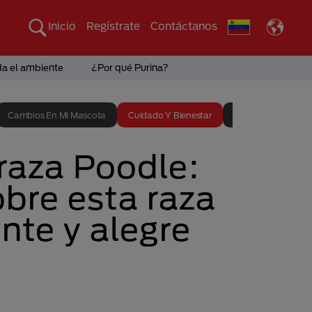
Inicio
Regístrate
Contáctanos
da el ambiente
¿Por qué Purina?
Cambios En Mi Mascota
Cuidado Y Bienestar
Entrenamiento
raza Poodle:
bre esta raza
ente y alegre