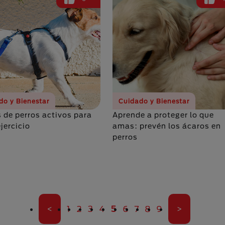
do y Bienestar
Cuidado y Bienestar
s de perros activos para
Aprende a proteger lo que
jercicio
amas: prevén los ácaros en
perros
Primera página
Página
Página
Página
Página
Página actual
Página
Página
Página
Página
Última pági
<
1
2
3
4
5
6
7
8
9
>