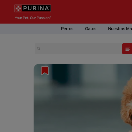
Pasar al contenido principal
Menú Secundario Purina
Menú Principal Purina
Perros
Gatos
Nuestras Ma
cota