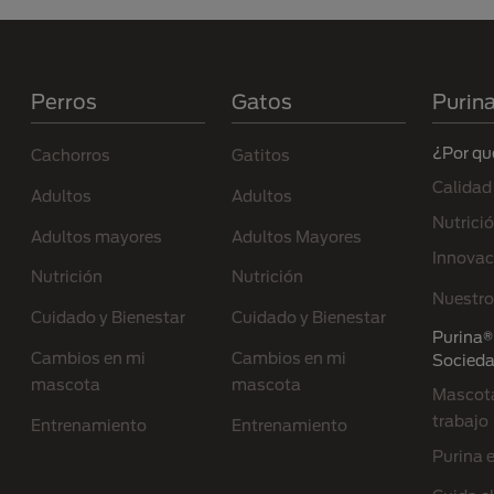
Menú Footer Purina
Perros
Gatos
Purin
¿Por qu
Cachorros
Gatitos
Calidad
Adultos
Adultos
Nutrici
Adultos mayores
Adultos Mayores
Innovac
Nutrición
Nutrición
Nuestro
Cuidado y Bienestar
Cuidado y Bienestar
Purina® 
Cambios en mi
Cambios en mi
Socied
mascota
mascota
Mascota
trabajo
Entrenamiento
Entrenamiento
Purina 