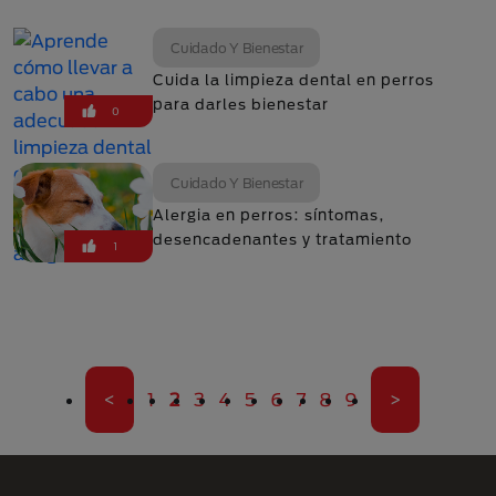
Cuidado Y Bienestar
Cuida la limpieza dental en perros
para darles bienestar
0
Cuidado Y Bienestar
Alergia en perros: síntomas,
desencadenantes y tratamiento
1
Paginación
Primera página
Página
Página actual
Página
Página
Página
Página
Página
Página
Página
Última pági
<
1
2
3
4
5
6
7
8
9
>
Menú Footer Purina