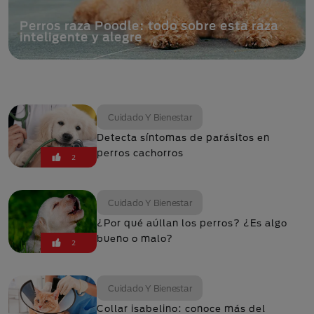
Perros raza Poodle: todo sobre esta raza
inteligente y alegre
Cuidado Y Bienestar
Detecta síntomas de parásitos en
perros cachorros
2
Cuidado Y Bienestar
¿Por qué aúllan los perros? ¿Es algo
bueno o malo?
2
Cuidado Y Bienestar
Collar isabelino: conoce más del