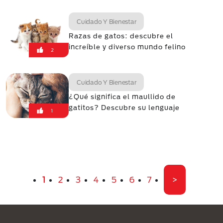
Cuidado Y Bienestar
Razas de gatos: descubre el
increíble y diverso mundo felino
2
Cuidado Y Bienestar
¿Qué significa el maullido de
gatitos? Descubre su lenguaje
1
Paginación
Página actual
Página
Página
Página
Página
Página
Página
Última pági
1
2
3
4
5
6
7
>
Menú Footer Purina