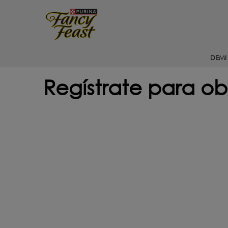
Pasar al contenido principal
Menu Secundario Fancy feast
DEMI
Regístrate para ob