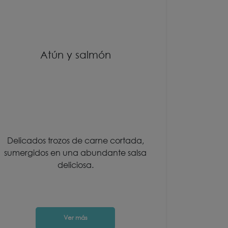
Atún y salmón
Delicados trozos de carne cortada,
Pequeñas 
sumergidos en una abundante salsa
jugo
deliciosa.
Ver más