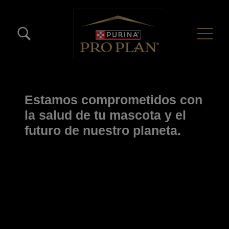
Pasar al contenido principal
Menú Secundario Pro Plan
Menú Principal Pro Plan
Estamos comprometidos con
la salud de tu mascota y el
futuro de nuestro planeta.