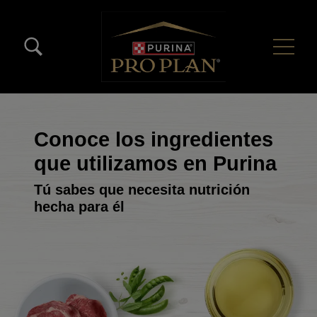
Pasar al contenido principal
Menú Secundario Pro Plan
Menú Principal Pro Plan
Conoce los ingredientes
que utilizamos en Purina
Tú sabes que necesita nutrición
hecha para él