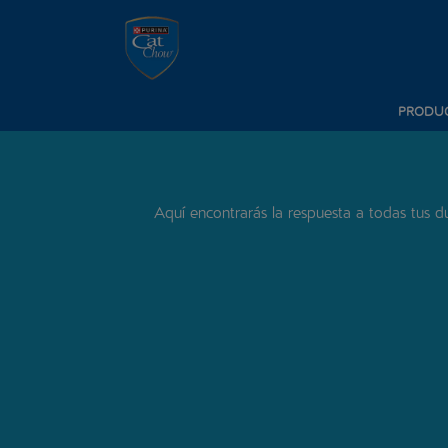
Pasar al contenido principal
Menú secundario Cat Chow
Menú principal Cat Chow
PRODU
Aquí encontrarás la respuesta a todas tus 