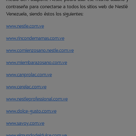
medio del Pasaporte Nestlé podrá usar ese mismo usuario y
contraseña para conectarse a todos los sitios web de Nestlé
Venezuela, siendo éstos los siguientes:
www.nestle.com.ve
www.rincondemamas.com.ve
www.comienzosano.nestle.com.ve
www.miembarazosano.com.ve
www.canprolac.com.ve
www.cerelac.com.ve
www.nestleprofessional.com.ve
www.dolce-gusto.com.ve
www.savoy.com.ve