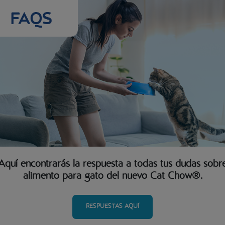
tico
an a
binación
dará a
tu gato y
stilo de
Aquí encontrarás la respuesta a todas tus dudas sobr
alimento para gato del nuevo Cat Chow®.
RESPUESTAS AQUÍ