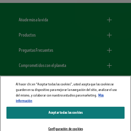
Menu Footer Dogchow
Añade más a la vida
Productos
Preguntas Frecuentes
Comprometidos con el planeta
Legales
Al hacer clic en “Aceptar todas las cookies”, usted acepta que las cookies se
guarden en su dispositivo para mejorar la navegación del sitio, analizar el uso
del mismo, y colaborar con nuestros estudios para marketing.
Más
información
Aceptar todas las cookies
Configuración de cookies