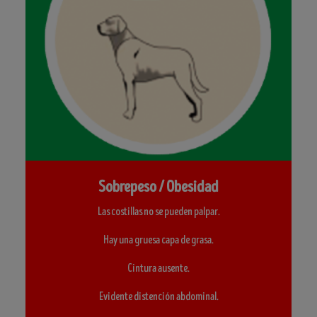
Sobrepeso / Obesidad
Las costillas no se pueden palpar.
Hay una gruesa capa de grasa.
Cintura ausente.
Evidente distención abdominal.