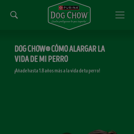
Pasar al contenido principal
Menú secundario Dog Chow
Menú Principal Dog Chow
DOG CHOW® CÓMO ALARGAR LA
VIDA DE MI PERRO
¡Añade hasta 1.8 años más a la vida de tu perro!