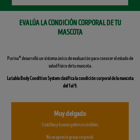
EVALÚA LA CONDICIÓN CORPORAL DE TU
MASCOTA
®
Purina
desarrolló un sistema único de evaluación para conocer el estado de
salud físico de tu mascota.
La tabla Body Condition System clasifica la condición corporal de la mascota
del 1 al 9.
Muy delgado
Costillas y huesos pélvicos visibles.
No se aprecia grasa corporal.